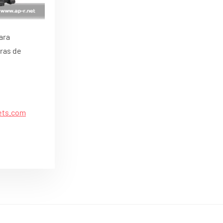
ara
ras de
ets.com