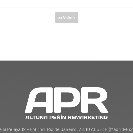
<< Volver
e la Pelaya 12 – Pol. Ind. Río de Janeiro, 28110 ALGETE (Madrid-Es