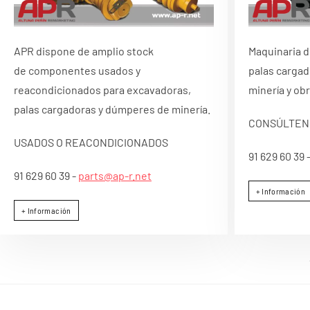
APR dispone de amplio stock
Maquinaria d
de componentes usados y
palas cargad
reacondicionados para excavadoras,
minería y obr
palas cargadoras y dúmperes de minería.
CONSÚLTEN
USADOS O REACONDICIONADOS
91 629 60 39 
91 629 60 39 -
parts@ap-r.net
+ Información
+ Información