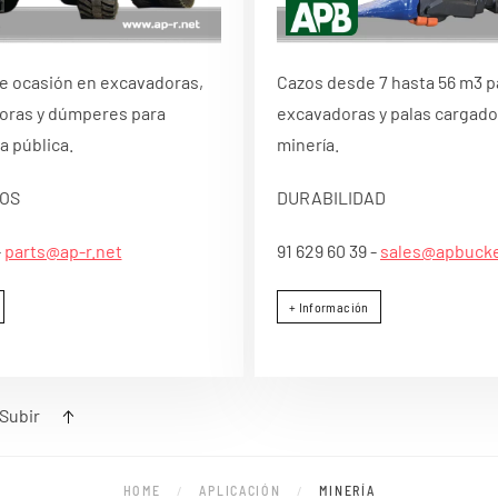
e ocasión en excavadoras,
Cazos desde 7 hasta 56 m3 p
oras y dúmperes para
excavadoras y palas cargado
a pública.
minería.
OS
DURABILIDAD
-
parts@ap-r.net
91 629 60 39 -
sales@apbuck
+ Información
Subir
HOME
APLICACIÓN
MINERÍA