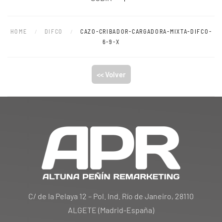
HOME
DIFCO
CAZO-CRIBADOR-CARGADORA-MIXTA-DIFCO-
6-9-X
<< Volver
C/ de la Pelaya 12 – Pol. Ind. Río de Janeiro, 28110
ALGETE (Madrid-España)